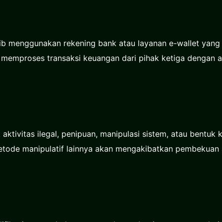
jib menggunakan rekening bank atau layanan e-wallet yan
n memproses transaksi keuangan dari pihak ketiga denga
tivitas ilegal, penipuan, manipulasi sistem, atau bentuk 
u metode manipulatif lainnya akan mengakibatkan pembekuan