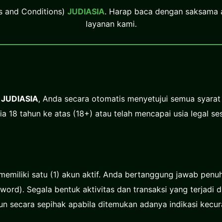
s and Conditions)
JUDIASIA
. Harap baca dengan saksama 
layanan kami.
n
JUDIASIA
, Anda secara otomatis menyetujui semua syarat 
 18 tahun ke atas (18+) atau telah mencapai usia legal ses
emiliki satu (1) akun aktif. Anda bertanggung jawab penuh
ord). Segala bentuk aktivitas dan transaksi yang terjadi
 secara sepihak apabila ditemukan adanya indikasi kecur