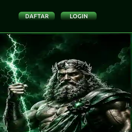
DAFTAR
LOGIN